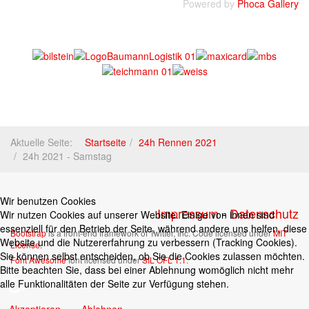
Powered by
Phoca Gallery
Aktuelle Seite:
Startseite
24h Rennen 2021
24h 2021 - Samstag
Wir benutzen Cookies
Impressum
-
Datenschutz
Wir nutzen Cookies auf unserer Website. Einige von ihnen sind
essenziell für den Betrieb der Seite, während andere uns helfen, diese
Bootstrap
is a front-end framework of Twitter, Inc. Code licensed under
MIT
Website und die Nutzererfahrung zu verbessern (Tracking Cookies).
License.
Sie können selbst entscheiden, ob Sie die Cookies zulassen möchten.
Font Awesome
font licensed under
SIL OFL 1.1
.
♿
Bitte beachten Sie, dass bei einer Ablehnung womöglich nicht mehr
alle Funktionalitäten der Seite zur Verfügung stehen.